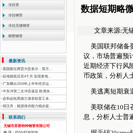
冷拉管
数据短期略微
冷拉钢管
冷拉无缝钢管
文章来源:无
精密钢管
美国联邦储备
议，市场普遍预
最新资讯
近期经济下行风
英国新任商贸大臣表示：英方…
币政策，分析人
征地报批压至4个月 实现拿地…
广东晒出2026年上半年经济运…
美逃离短期衰
中东冲突二次冲击逼近 欧洲央…
必和必拓黑德兰港首轮罢工未…
美联储在10
胡汉舟：能源保供能力稳步提…
息，分析人士普
联系我们
无锡市苏桥特种钢管有限公司
据
无锡20crm
电 话：0510-85362028