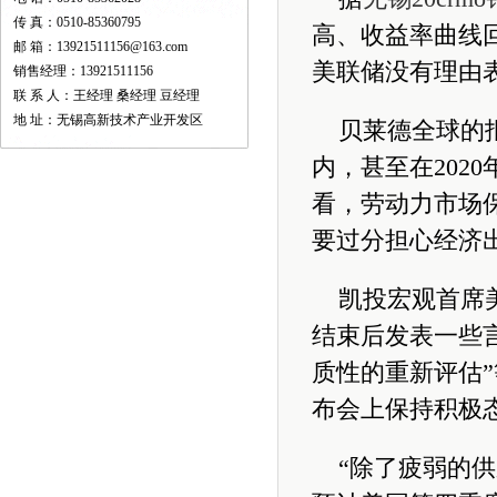
传 真：0510-85360795
高、收益率曲线
邮 箱：13921511156@163.com
美联储没有理由
销售经理：13921511156
联 系 人：王经理 桑经理 豆经理
地 址：无锡高新技术产业开发区
贝莱德全球的
内，甚至在202
看，劳动力市场
要过分担心经济
凯投宏观首席
结束后发表一些言
质性的重新评估
布会上保持积极
“除了疲弱的